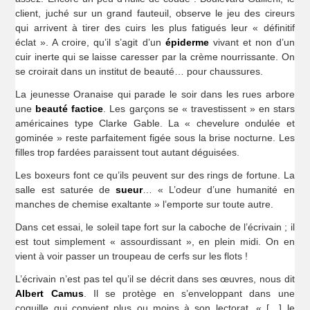
client, juché sur un grand fauteuil, observe le jeu des cireurs
qui arrivent à tirer des cuirs les plus fatigués leur « définitif
éclat ». A croire, qu’il s’agit d’un
épiderme
vivant et non d’un
cuir inerte qui se laisse caresser par la crème nourrissante. On
se croirait dans un institut de beauté… pour chaussures.
La jeunesse Oranaise qui parade le soir dans les rues arbore
une
beauté factice
. Les garçons se « travestissent » en stars
américaines type Clarke Gable. La « chevelure ondulée et
gominée » reste parfaitement figée sous la brise nocturne. Les
filles trop fardées paraissent tout autant déguisées.
Les boxeurs font ce qu’ils peuvent sur des rings de fortune. La
salle est saturée de
sueur
… « L’odeur d’une humanité en
manches de chemise exaltante » l’emporte sur toute autre.
Dans cet essai, le soleil tape fort sur la caboche de l’écrivain ; il
est tout simplement « assourdissant », en plein midi. On en
vient à voir passer un troupeau de cerfs sur les flots !
L’écrivain n’est pas tel qu’il se décrit dans ses œuvres, nous dit
Albert Camus
. Il se protège en s’enveloppant dans une
coquille qui convient plus ou moins à son lectorat. « […] le