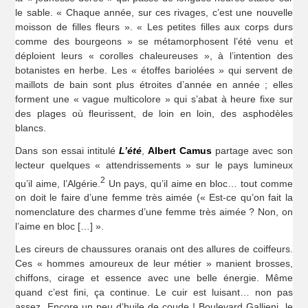
le sable. « Chaque année, sur ces rivages, c’est une nouvelle
moisson de filles fleurs ». « Les petites filles aux corps durs
comme des bourgeons » se métamorphosent l’été venu et
déploient leurs « corolles chaleureuses », à l’intention des
botanistes en herbe. Les « étoffes bariolées » qui servent de
maillots de bain sont plus étroites d’année en année ; elles
forment une « vague multicolore » qui s’abat à heure fixe sur
des plages où fleurissent, de loin en loin, des asphodèles
blancs.
Dans son essai intitulé
L’été
,
Albert Camus
partage avec son
lecteur quelques « attendrissements » sur le pays lumineux
2
qu’il aime, l’Algérie.
Un pays, qu’il aime en bloc… tout comme
on doit le faire d’une femme très aimée (« Est-ce qu’on fait la
nomenclature des charmes d’une femme très aimée ? Non, on
l’aime en bloc […] ».
Les cireurs de chaussures oranais ont des allures de coiffeurs.
Ces « hommes amoureux de leur métier » manient brosses,
chiffons, cirage et essence avec une belle énergie. Même
quand c’est fini, ça continue. Le cuir est luisant… non pas
assez. Encore un peu d’huile de coude ! Boulevard Gallieni, le