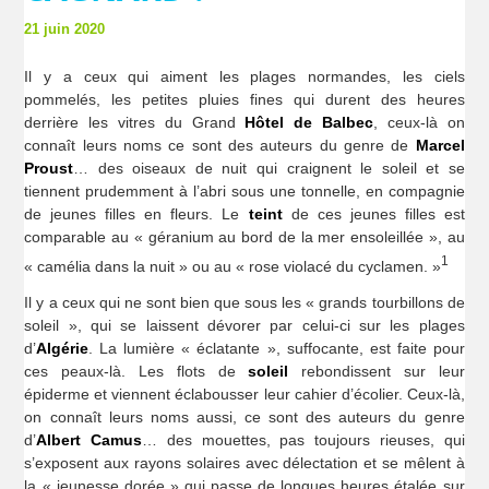
21 juin 2020
Il y a ceux qui aiment les plages normandes, les ciels
pommelés, les petites pluies fines qui durent des heures
derrière les vitres du Grand
Hôtel de Balbec
, ceux-là on
connaît leurs noms ce sont des auteurs du genre de
Marcel
Proust
… des oiseaux de nuit qui craignent le soleil et se
tiennent prudemment à l’abri sous une tonnelle, en compagnie
de jeunes filles en fleurs. Le
teint
de ces jeunes filles est
comparable au « géranium au bord de la mer ensoleillée », au
1
« camélia dans la nuit » ou au « rose violacé du cyclamen. »
Il y a ceux qui ne sont bien que sous les « grands tourbillons de
soleil », qui se laissent dévorer par celui-ci sur les plages
d’
Algérie
. La lumière « éclatante », suffocante, est faite pour
ces peaux-là. Les flots de
soleil
rebondissent sur leur
épiderme et viennent éclabousser leur cahier d’écolier. Ceux-là,
on connaît leurs noms aussi, ce sont des auteurs du genre
d’
Albert Camus
… des mouettes, pas toujours rieuses, qui
s’exposent aux rayons solaires avec délectation et se mêlent à
la « jeunesse dorée » qui passe de longues heures étalée sur