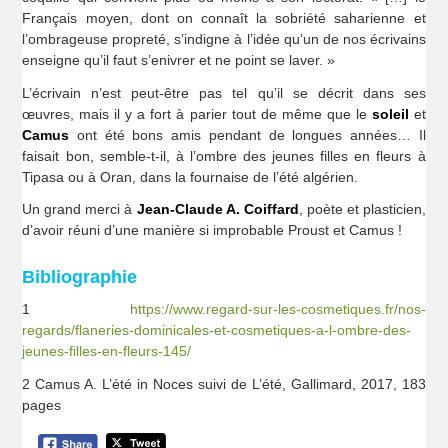
Français moyen, dont on connaît la sobriété saharienne et
l’ombrageuse propreté, s’indigne à l’idée qu’un de nos écrivains
enseigne qu’il faut s’enivrer et ne point se laver. »
L’écrivain n’est peut-être pas tel qu’il se décrit dans ses
œuvres, mais il y a fort à parier tout de même que le
soleil
et
Camus
ont été bons amis pendant de longues années… Il
faisait bon, semble-t-il, à l’ombre des jeunes filles en fleurs à
Tipasa ou à Oran, dans la fournaise de l’été algérien.
Un grand merci à
Jean-Claude A. Coiffard
, poète et plasticien,
d’avoir réuni d’une manière si improbable Proust et Camus !
Bibliographie
1
https://www.regard-sur-les-cosmetiques.fr/nos-
regards/flaneries-dominicales-et-cosmetiques-a-l-ombre-des-
jeunes-filles-en-fleurs-145/
2 Camus A. L’été in Noces suivi de L’été, Gallimard, 2017, 183
pages