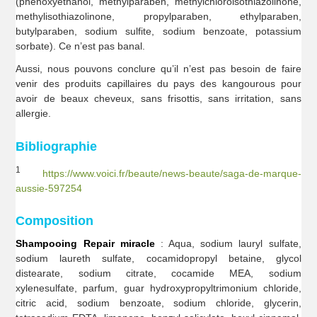
(phenoxyethanol, methylparaben, methylchloroisothiazolinone,
methylisothiazolinone, propylparaben, ethylparaben,
butylparaben, sodium sulfite, sodium benzoate, potassium
sorbate). Ce n’est pas banal.
Aussi, nous pouvons conclure qu’il n’est pas besoin de faire
venir des produits capillaires du pays des kangourous pour
avoir de beaux cheveux, sans frisottis, sans irritation, sans
allergie.
Bibliographie
1
https://www.voici.fr/beaute/news-beaute/saga-de-marque-
aussie-597254
Composition
Shampooing Repair miracle
: Aqua, sodium lauryl sulfate,
sodium laureth sulfate, cocamidopropyl betaine, glycol
distearate, sodium citrate, cocamide MEA, sodium
xylenesulfate, parfum, guar hydroxypropyltrimonium chloride,
citric acid, sodium benzoate, sodium chloride, glycerin,