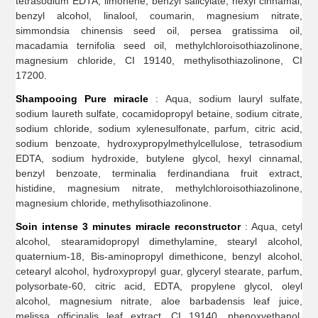
tetrasodium EDTA, limonene, benzyl salicylate, hexyl cinnamal,
benzyl alcohol, linalool, coumarin, magnesium nitrate,
simmondsia chinensis seed oil, persea gratissima oil,
macadamia ternifolia seed oil, methylchloroisothiazolinone,
magnesium chloride, CI 19140, methylisothiazolinone, CI
17200.
Shampooing Pure miracle
: Aqua, sodium lauryl sulfate,
sodium laureth sulfate, cocamidopropyl betaine, sodium citrate,
sodium chloride, sodium xylenesulfonate, parfum, citric acid,
sodium benzoate, hydroxypropylmethylcellulose, tetrasodium
EDTA, sodium hydroxide, butylene glycol, hexyl cinnamal,
benzyl benzoate, terminalia ferdinandiana fruit extract,
histidine, magnesium nitrate, methylchloroisothiazolinone,
magnesium chloride, methylisothiazolinone.
Soin intense 3 minutes miracle reconstructor
: Aqua, cetyl
alcohol, stearamidopropyl dimethylamine, stearyl alcohol,
quaternium-18, Bis-aminopropyl dimethicone, benzyl alcohol,
cetearyl alcohol, hydroxypropyl guar, glyceryl stearate, parfum,
polysorbate-60, citric acid, EDTA, propylene glycol, oleyl
alcohol, magnesium nitrate, aloe barbadensis leaf juice,
melissa officinalis leaf extract, CI 19140, phenoxyethanol,