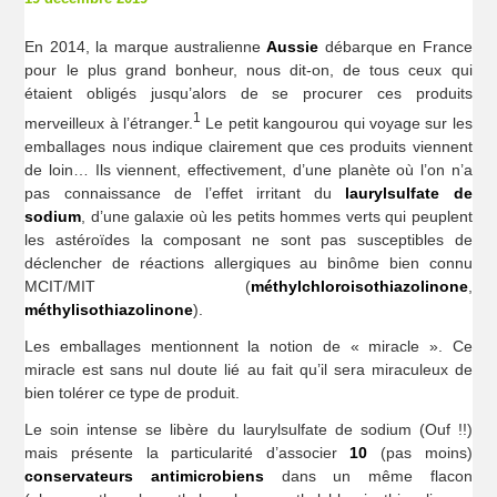
En 2014, la marque australienne
Aussie
débarque en France
pour le plus grand bonheur, nous dit-on, de tous ceux qui
étaient obligés jusqu’alors de se procurer ces produits
1
merveilleux à l’étranger.
Le petit kangourou qui voyage sur les
emballages nous indique clairement que ces produits viennent
de loin… Ils viennent, effectivement, d’une planète où l’on n’a
pas connaissance de l’effet irritant du
laurylsulfate de
sodium
, d’une galaxie où les petits hommes verts qui peuplent
les astéroïdes la composant ne sont pas susceptibles de
déclencher de réactions allergiques au binôme bien connu
MCIT/MIT (
méthylchloroisothiazolinone
,
méthylisothiazolinone
).
Les emballages mentionnent la notion de « miracle ». Ce
miracle est sans nul doute lié au fait qu’il sera miraculeux de
bien tolérer ce type de produit.
Le soin intense se libère du laurylsulfate de sodium (Ouf !!)
mais présente la particularité d’associer
10
(pas moins)
conservateurs antimicrobiens
dans un même flacon