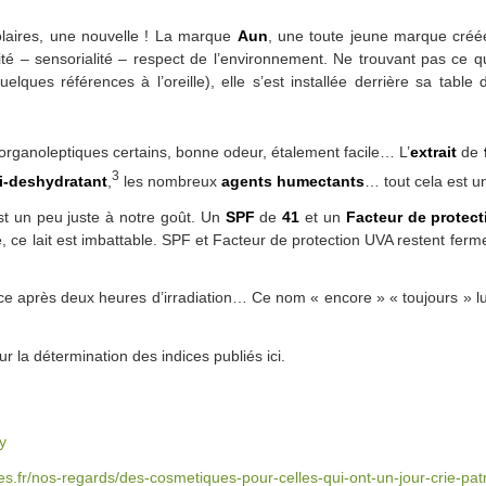
olaires, une nouvelle ! La marque
Aun
, une toute jeune marque créée
cité – sensorialité – respect de l’environnement. Ne trouvant pas ce
uelques références à l’oreille), elle s’est installée derrière sa table
rganoleptiques certains, bonne odeur, étalement facile… L’
extrait
de
3
ti-deshydratant
,
les nombreux
agents humectants
… tout cela est u
t un peu juste à notre goût. Un
SPF
de
41
et un
Facteur de protec
é, ce lait est imbattable. SPF et Facteur de protection UVA restent fer
ace après deux heures d’irradiation… Ce nom « encore » « toujours » lu
r la détermination des indices publiés ici.
y
.fr/nos-regards/des-cosmetiques-pour-celles-qui-ont-un-jour-crie-patrii