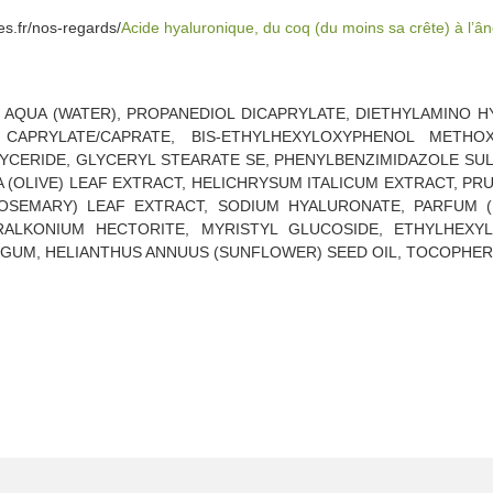
es.fr/nos-regards/
Acide hyaluronique, du coq (du moins sa crête) à l’âne 
 AQUA (WATER), PROPANEDIOL DICAPRYLATE, DIETHYLAMINO 
CAPRYLATE/CAPRATE, BIS-ETHYLHEXYLOXYPHENOL METHOX
LYCERIDE, GLYCERYL STEARATE SE, PHENYLBENZIMIDAZOLE SUL
A (OLIVE) LEAF EXTRACT, HELICHRYSUM ITALICUM EXTRACT, PR
ROSEMARY) LEAF EXTRACT, SODIUM HYALURONATE, PARFUM 
RALKONIUM HECTORITE, MYRISTYL GLUCOSIDE, ETHYLHEXYL
GUM, HELIANTHUS ANNUUS (SUNFLOWER) SEED OIL, TOCOPHER