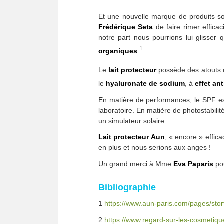
Et une nouvelle marque de produits s
Frédérique Seta
de faire rimer effica
notre part nous pourrions lui glisser q
1
organiques
.
Le
lait protecteur
possède des atouts o
le
hyaluronate de sodium
, à
effet an
En matière de performances, le SPF es
laboratoire. En matière de photostabilit
un simulateur solaire.
Lait protecteur Aun
, « encore » effic
en plus et nous serions aux anges !
Un grand merci à Mme
Eva Paparis
pou
Bibliographie
1
https://www.aun-paris.com/pages/stor
2
https://www.regard-sur-les-cosmetiques