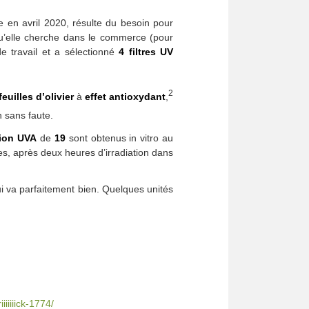
 en avril 2020, résulte du besoin pour
 qu’elle cherche dans le commerce (pour
 de travail et a sélectionné
4 filtres UV
2
feuilles d’olivier
à
effet antioxydant
,
n sans faute.
tion UVA
de
19
sont obtenus in vitro au
mes, après deux heures d’irradiation dans
i va parfaitement bien. Quelques unités
iiiiick-1774/