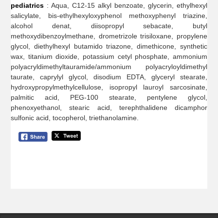
pediatrics
: Aqua, C12-15 alkyl benzoate, glycerin, ethylhexyl
salicylate, bis-ethylhexyloxyphenol methoxyphenyl triazine,
alcohol denat, diisopropyl sebacate, butyl
methoxydibenzoylmethane, drometrizole trisiloxane, propylene
glycol, diethylhexyl butamido triazone, dimethicone, synthetic
wax, titanium dioxide, potassium cetyl phosphate, ammonium
polyacryldimethyltauramide/ammonium polyacryloyldimethyl
taurate, caprylyl glycol, disodium EDTA, glyceryl stearate,
hydroxypropylmethylcellulose, isopropyl lauroyl sarcosinate,
palmitic acid, PEG-100 stearate, pentylene glycol,
phenoxyethanol, stearic acid, terephthalidene dicamphor
sulfonic acid, tocopherol, triethanolamine.