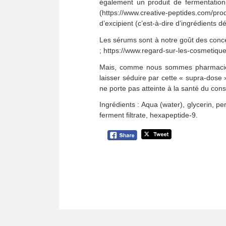
également un produit de fermentation
(https://www.creative-peptides.com/p
d’excipient (c’est-à-dire d’ingrédients d
Les sérums sont à notre goût des conce
; https://www.regard-sur-les-cosmetiqu
Mais, comme nous sommes pharmacienn
laisser séduire par cette « supra-dose »
ne porte pas atteinte à la santé du co
Ingrédients : Aqua (water), glycerin, pe
ferment filtrate, hexapeptide-9.