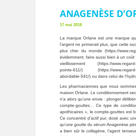
ANAGENÈSE D’O
17 mai 2018
La marque Orlane est une marque qui
l’argent ne primerait plus, que cette s
plus cher du monde (https://www.regar
évidemment, faire aussi bien à un coût
vieillissement (https://www.regard-s
pointe-611/) (https://www.regard-sur
abordable-541/) ou dans celui de l’hydr
Les pharmaciennes que nous sommes ne
maison Orlane. Le conditionnement secon
n’a alors qu’une envie : plonger délib
compte-gouttes… Ce type de conditio
apothicaires », le compte-gouttes est b
Ce concentré d’actif pur, dosé avec un
qu’une goutte du sérum Anagenèse pèse e
a bien sûr le collagène, l’agent tenseu