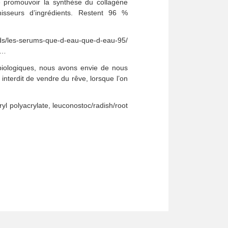
e promouvoir la synthèse du collagène
rnisseurs d’ingrédients. Restent 96 %
ards/les-serums-que-d-eau-que-d-eau-95/
)…
iologiques, nous avons envie de nous
 interdit de vendre du rêve, lorsque l’on
ryl polyacrylate, leuconostoc/radish/root