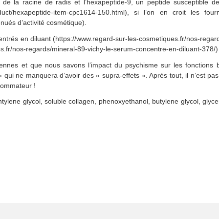
 de la racine de radis et l’hexapeptide-9, un peptide susceptible d
roduct/hexapeptide-item-cpc1614-150.html), si l’on en croit les fou
énués d’activité cosmétique).
ntrés en diluant (https://www.regard-sur-les-cosmetiques.fr/nos-reg
es.fr/nos-regards/mineral-89-vichy-le-serum-concentre-en-diluant-378/
es et que nous savons l’impact du psychisme sur les fonctions b
 qui ne manquera d’avoir des « supra-effets ». Après tout, il n’est pas
nsommateur !
ntylene glycol, soluble collagen, phenoxyethanol, butylene glycol, glyce