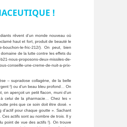
ACEUTIQUE !
udiants rêvent d’un monde nouveau où
clamé haut et fort, produit de beauté le
e-bouchon-le-fric-212/). On peut, bien
omaine de la lutte contre les effets du
-b21-nous-proposons-deux-missiles-de-
s-conseille-une-creme-de-nuit-a-prix-
se – supradose collagène, de la belle
’argent !) ou d’un beau bleu profond… On
 on aperçoit un petit flacon, muni d’un
 à celui de la pharmacie… Chez les «
outte près que ce soin doit être dosé. «
g d’actif pour chaque goutte ». Sachant
Ces actifs sont au nombre de trois. Il y
du point de vue des actifs !). On trouve