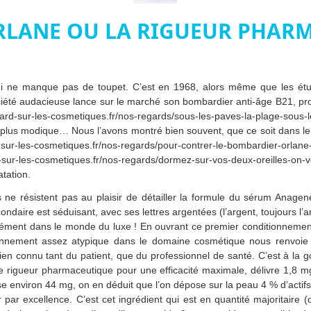
RLANE OU LA RIGUEUR PHARM
 ne manque pas de toupet. C’est en 1968, alors même que les ét
ociété audacieuse lance sur le marché son bombardier anti-âge B21, pro
d-sur-les-cosmetiques.fr/nos-regards/sous-les-paves-la-plage-sous-l
 plus modique… Nous l’avons montré bien souvent, que ce soit dans le d
ur-les-cosmetiques.fr/nos-regards/pour-contrer-le-bombardier-orlane
-les-cosmetiques.fr/nos-regards/dormez-sur-vos-deux-oreilles-on-vou
atation.
 résistent pas au plaisir de détailler la formule du sérum Anagenè
daire est séduisant, avec ses lettres argentées (l’argent, toujours l
érément dans le monde du luxe ! En ouvrant ce premier conditionnement,
nnement assez atypique dans le domaine cosmétique nous renvoie
ien connu tant du patient, que du professionnel de santé. C’est à la g
e rigueur pharmaceutique pour une efficacité maximale, délivre 1,8 m
nviron 44 mg, on en déduit que l’on dépose sur la peau 4 % d’actifs. 
r par excellence. C’est cet ingrédient qui est en quantité majoritaire (