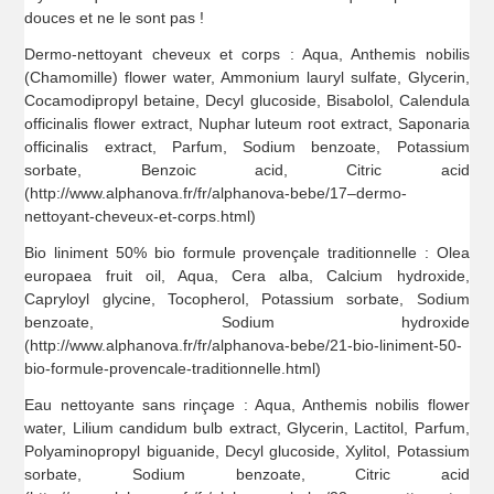
douces et ne le sont pas !
Dermo-nettoyant cheveux et corps : Aqua, Anthemis nobilis
(Chamomille) flower water, Ammonium lauryl sulfate, Glycerin,
Cocamodipropyl betaine, Decyl glucoside, Bisabolol, Calendula
officinalis flower extract, Nuphar luteum root extract, Saponaria
officinalis extract, Parfum, Sodium benzoate, Potassium
sorbate, Benzoic acid, Citric acid
(http://www.alphanova.fr/fr/alphanova-bebe/17–dermo-
nettoyant-cheveux-et-corps.html)
Bio liniment 50% bio formule provençale traditionnelle : Olea
europaea fruit oil, Aqua, Cera alba, Calcium hydroxide,
Capryloyl glycine, Tocopherol, Potassium sorbate, Sodium
benzoate, Sodium hydroxide
(http://www.alphanova.fr/fr/alphanova-bebe/21-bio-liniment-50-
bio-formule-provencale-traditionnelle.html)
Eau nettoyante sans rinçage : Aqua, Anthemis nobilis flower
water, Lilium candidum bulb extract, Glycerin, Lactitol, Parfum,
Polyaminopropyl biguanide, Decyl glucoside, Xylitol, Potassium
sorbate, Sodium benzoate, Citric acid