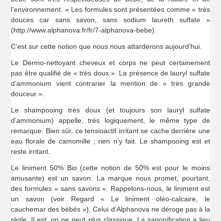
l’environnement. » Les formules sont présentées comme « très
douces car sans savon, sans sodium laureth sulfate »
(http://www.alphanova.fr/fr/7-alphanova-bebe).
C’est sur cette notion que nous nous attarderons aujourd’hui.
Le Dermo-nettoyant cheveux et corps ne peut certainement
pas être qualifié de « très doux ». La présence de lauryl sulfate
d’ammonium vient contrarier la mention de « très grande
douceur ».
Le shampooing très doux (et toujours son lauryl sulfate
d’ammonium) appelle, très logiquement, le même type de
remarque. Bien sûr, ce tensioactif irritant se cache derrière une
eau florale de camomille ; rien n’y fait. Le shampooing est et
reste irritant.
Le liniment 50% Bio (cette notion de 50% est pour le moins
amusante) est un savon. La marque nous promet, pourtant,
des formules « sans savons ». Rappelons-nous, le liniment est
un savon (voir Regard « Le liniment oléo-calcaire, le
cauchemar des bébés »). Celui d’Alphanova ne déroge pas à la
règle. Il est, on ne peut plus classique. La saponification a lieu