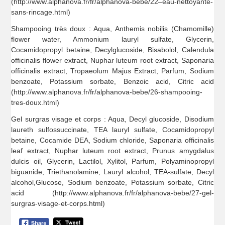
(http://www.alphanova.fr/fr/alphanova-bebe/22–eau-nettoyante-
sans-rincage.html)
Shampooing très doux : Aqua, Anthemis nobilis (Chamomille)
flower water, Ammonium lauryl sulfate, Glycerin,
Cocamidopropyl betaine, Decylglucoside, Bisabolol, Calendula
officinalis flower extract, Nuphar luteum root extract, Saponaria
officinalis extract, Tropaeolum Majus Extract, Parfum, Sodium
benzoate, Potassium sorbate, Benzoic acid, Citric acid
(http://www.alphanova.fr/fr/alphanova-bebe/26-shampooing-
tres-doux.html)
Gel surgras visage et corps : Aqua, Decyl glucoside, Disodium
laureth sulfossuccinate, TEA lauryl sulfate, Cocamidopropyl
betaine, Cocamide DEA, Sodium chloride, Saponaria officinalis
leaf extract, Nuphar luteum root extract, Prunus amygdalus
dulcis oil, Glycerin, Lactilol, Xylitol, Parfum, Polyaminopropyl
biguanide, Triethanolamine, Lauryl alcohol, TEA-sulfate, Decyl
alcohol,Glucose, Sodium benzoate, Potassium sorbate, Citric
acid (http://www.alphanova.fr/fr/alphanova-bebe/27-gel-
surgras-visage-et-corps.html)