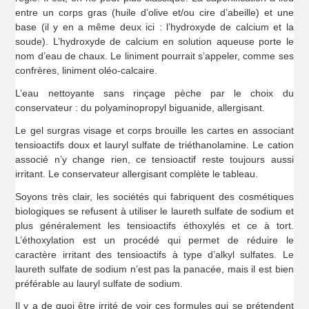
entre un corps gras (huile d’olive et/ou cire d’abeille) et une
base (il y en a même deux ici : l’hydroxyde de calcium et la
soude). L’hydroxyde de calcium en solution aqueuse porte le
nom d’eau de chaux. Le liniment pourrait s’appeler, comme ses
confrères, liniment oléo-calcaire.
L’eau nettoyante sans rinçage pèche par le choix du
conservateur : du polyaminopropyl biguanide, allergisant.
Le gel surgras visage et corps brouille les cartes en associant
tensioactifs doux et lauryl sulfate de triéthanolamine. Le cation
associé n’y change rien, ce tensioactif reste toujours aussi
irritant. Le conservateur allergisant complète le tableau.
Soyons très clair, les sociétés qui fabriquent des cosmétiques
biologiques se refusent à utiliser le laureth sulfate de sodium et
plus généralement les tensioactifs éthoxylés et ce à tort.
L’éthoxylation est un procédé qui permet de réduire le
caractère irritant des tensioactifs à type d’alkyl sulfates. Le
laureth sulfate de sodium n’est pas la panacée, mais il est bien
préférable au lauryl sulfate de sodium.
Il y a de quoi être irrité de voir ces formules qui se prétendent