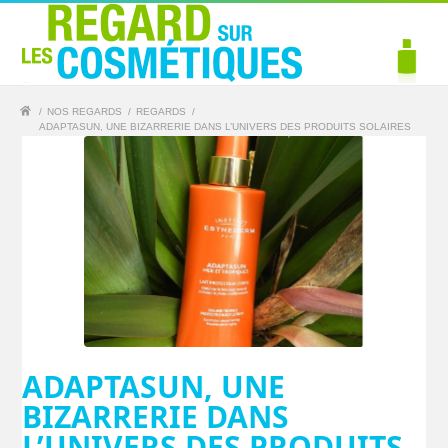
/
NOS REGARDS
/
REGARDS
/
ADAPTASUN, UNE BIZARRERIE DANS L’UNIVERS DES PRODUITS SOLAIRES
ADAPTASUN, UNE
BIZARRERIE DANS
L’UNIVERS DES PRODUITS