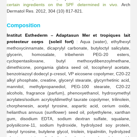
certain ingredients on the SPF determined in vivo.
Arch
Dermatol Res. 2012, 304 (10) 817-821.
Composition
Institut Esthederm – Adaptasun Mer et tropiques lait
protecteur corps (soleil fort)
: Aqua (water), ethylhexyl
methoxycinnamate, dicaprylyl carbonate, butyloctyl salicylate,
glycerin, homosalate, tribehenin PEG-20 esters,
cyclopentasiloxane, butyl methoxydibenzoylmethane,
dimethicone, pongamia glabra seed oil, tocopheryl acetate,
benzotriazoyl dodecyl p-cresol, VP eicosene copolymer, C20-22
alkyl phosphate, creatine, glyceryl stearate, glycyrrhetinic acid,
mannitol, methylpropanediol, PEG-100 stearate, C20-22
alcohols, fragrance (parfum), phenoxyethanol, hydroxymethyl
acrylates/sodium acryloyldimethyl taurate copolymer, trilinolein,
chorphenesin, acetyl tyrosine, aspartic acid, cerium oxide,
helianthus annuus (sunflower) seed oil, polyethylene, xanthan
gum, disodium EDTA, sodium dextran sulfate, squalane,
polysilicone-11, sodium hydroxide, hydrolyzed soy protein,
oleoyl tyrosine, butylene glycol, triolein, tripalmitin, hydrolyzed