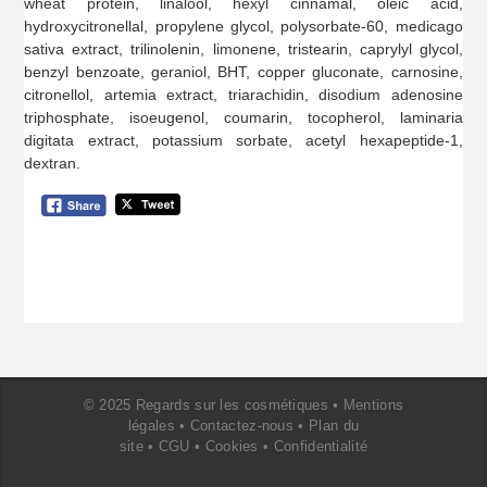
wheat protein, linalool, hexyl cinnamal, oleic acid,
hydroxycitronellal, propylene glycol, polysorbate-60, medicago
sativa extract, trilinolenin, limonene, tristearin, caprylyl glycol,
benzyl benzoate, geraniol, BHT, copper gluconate, carnosine,
citronellol, artemia extract, triarachidin, disodium adenosine
triphosphate, isoeugenol, coumarin, tocopherol, laminaria
digitata extract, potassium sorbate, acetyl hexapeptide-1,
dextran.
© 2025 Regards sur les cosmétiques •
Mentions
légales
•
Contactez-nous
•
Plan du
site
•
CGU
•
Cookies
•
Confidentialité