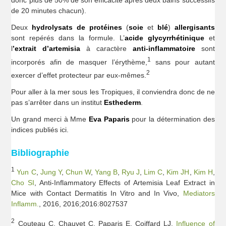
de 20 minutes chacun).
Deux
hydrolysats de protéines
(
soie
et
blé
)
allergisants
sont repérés dans la formule. L’
acide glycyrrhétinique
et
l
’extrait d’artemisia
à caractère
anti-inflammatoire
sont
1
incorporés afin de masquer l’érythème,
sans pour autant
2
exercer d’effet protecteur par eux-mêmes.
Pour aller à la mer sous les Tropiques, il conviendra donc de ne
pas s’arrêter dans un institut
Esthederm
.
Un grand merci à Mme
Eva Paparis
pour la détermination des
indices publiés ici.
Bibliographie
1
Yun C
,
Jung Y
,
Chun W
,
Yang B
,
Ryu J
,
Lim C
,
Kim JH
,
Kim H
,
Cho SI
, Anti-Inflammatory Effects of Artemisia Leaf Extract in
Mice with Contact Dermatitis In Vitro and In Vivo,
Mediators
Inflamm.
, 2016, 2016;2016:8027537
2
Couteau C, Chauvet C, Paparis E, Coiffard LJ.
Influence of