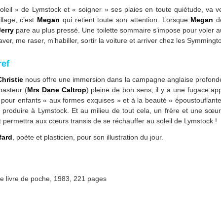
soleil » de Lymstock et « soigner » ses plaies en toute quiétude, va v
llage, c’est
Megan
qui retient toute son attention. Lorsque
Megan
d
Jerry
pare au plus pressé. Une toilette sommaire s’impose pour voler au
er, me raser, m’habiller, sortir la voiture et arriver chez les Symmingt
ref
hristie
nous offre une immersion dans la campagne anglaise profonde
pasteur (
Mrs Dane Caltrop
) pleine de bon sens, il y a une fugace ap
our enfants « aux formes exquises » et à la beauté « époustouflante »
e produire à Lymstock. Et au milieu de tout cela, un frère et une sœu
t permettra aux cœurs transis de se réchauffer au soleil de Lymstock !
fard
, poète et plasticien, pour son illustration du jour.
e livre de poche, 1983, 221 pages