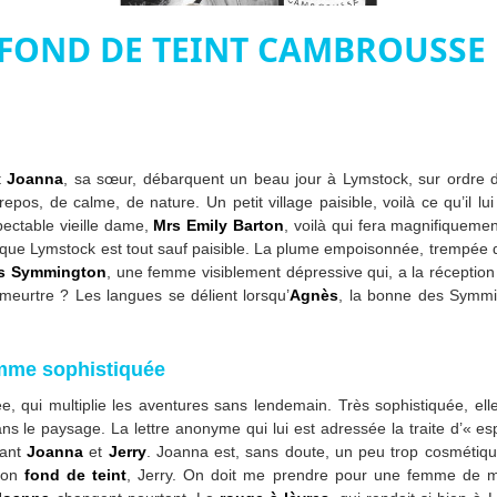
 FOND DE TEINT CAMBROUSSE 
t
Joanna
, sa sœur, débarquent un beau jour à Lymstock, sur ordre 
epos, de calme, de nature. Un petit village paisible, voilà ce qu’il lui
ectable vieille dame,
Mrs Emily Barton
, voilà qui fera magnifiqueme
 que Lymstock est tout sauf paisible. La plume empoisonnée, trempée dan
s Symmington
, une femme visiblement dépressive qui, a la réception
eurtre ? Les langues se délient lorsqu’
Agnès
, la bonne des Symmin
emme sophistiquée
 qui multiplie les aventures sans lendemain. Très sophistiquée, ell
ns le paysage. La lettre anonyme qui lui est adressée la traite d’« e
sant
Joanna
et
Jerry
. Joanna est, sans doute, un peu trop cosmétiq
 mon
fond de teint
, Jerry. On doit me prendre pour une femme de ma