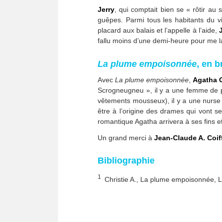
Jerry
, qui comptait bien se « rôtir au 
guêpes. Parmi tous les habitants du vi
placard aux balais et l’appelle à l’aide,
fallu moins d’une demi-heure pour me lav
La plume empoisonnée
, en b
Avec
La plume empoisonnée
,
Agatha C
Scrogneugneu », il y a une femme de 
vêtements mousseux), il y a une nurse p
être à l’origine des drames qui vont s
romantique Agatha arrivera à ses fins e
Un grand merci à
Jean-Claude A. Coif
Bibliographie
1
Christie A., La plume empoisonnée, L