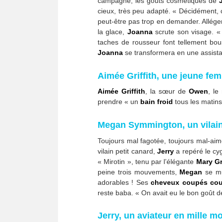
campagne, les goûts cosmétiques de
cieux, très peu adapté. « Décidément, c
peut-être pas trop en demander. Allég
la glace,
Joanna
scrute son visage. « 
taches de rousseur font tellement bou
Joanna
se transformera en une assistan
Aimée Griffith, une jeune fe
Aimée Griffith
, la sœur de
Owen
, le
prendre « un
bain froid
tous les matins
Megan Symmington, un vilain
Toujours mal fagotée, toujours mal-aim
vilain petit canard,
Jerry
a repéré le cy
« Mirotin », tenu par l’élégante
Mary G
peine trois mouvements,
Megan
se mu
adorables ! Ses
cheveux coupés court
reste baba. « On avait eu le bon goût d
Jerry, un aviateur en mille m