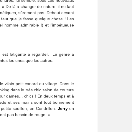
 Londres, lui semble, sous ces nouveaux
 » De là à changer de nature, il ne faut
smétiques, sûrement pas. Debout devant
l faut que je fasse quelque chose ! Les
l homme admirable !) et l’impétueuse
en est fatigante à regarder. Le genre à
ntes les unes que les autres.
le vilain petit canard du village. Dans le
king dans le très chic salon de couture
 pour dames… chics ! En deux temps et à
eds et ses mains sont tout bonnement
petite souillon, en Cendrillon.
Jerry
en
ient pas besoin de rouge. »