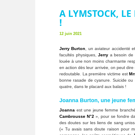
A LYMSTOCK, LE
!
12 juin 2021
Jerry Burton
, un aviateur accidenté e
facultés physiques,
Jerry
a besoin de r
louée à une non moins charmante resp
en action dès leur arrivée, on peut dire
redoutable. La première victime est
Mr
bonne rasade de cyanure. Suicide ou m
quatre, dans le placard aux balais !
Joanna Burton, une jeune f
Joanna
est une jeune femme branchée,
Cambrousse N°2
», pour se fondre da
des doutes sur les liens de sang unis
(« Tu avais sans doute raison pour