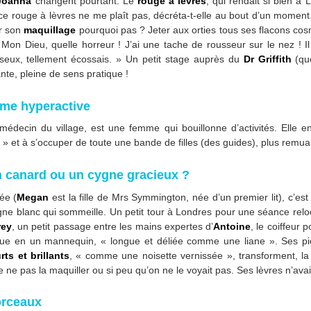
Joanna
changent pourtant. Le
rouge à lèvres
, qui rendait si bien à
e rouge à lèvres ne me plaît pas, décréta-t-elle au bout d’un moment.
er son
maquillage
pourquoi pas ? Jeter aux orties tous ses flacons co
Mon Dieu, quelle horreur ! J’ai une tache de rousseur sur le nez ! I
seux, tellement écossais. » Un petit stage auprès du
Dr Griffith
(que
te, pleine de sens pratique !
mme hyperactive
 médecin du village, est une femme qui bouillonne d’activités. Elle 
 » et à s’occuper de toute une bande de filles (des guides), plus remua
 canard ou un cygne gracieux ?
ée (
Megan
est la fille de Mrs Symmington, née d’un premier lit), c’est 
gne blanc qui sommeille. Un petit tour à Londres pour une séance reloo
rey
, un petit passage entre les mains expertes d’
Antoine
, le coiffeur
e en un mannequin, « longue et déliée comme une liane ». Ses pi
s et brillants
, « comme une noisette vernissée », transforment, la 
e ne pas la maquiller ou si peu qu’on ne le voyait pas. Ses lèvres n’ava
orceaux