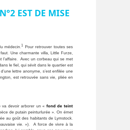
N°2 EST DE MISE
1
du médecin.
Pour retrouver toutes ses
 faut. Une charmante villa, Little Furze,
nt l’affaire. Avec un corbeau qui se met
s le fiel, qui sévit dans le quartier est
 d’une lettre anonyme, s’est enfilée une
gton, est retrouvée sans vie, pliée en
e va devoir arborer un «
fond de teint
spèce de putain peinturlurée ». On émet
uée au goût des habitants de Lymstock.
uvaise vie. »). A force de vivre à la