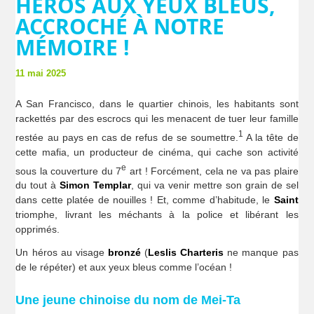
HÉROS AUX YEUX BLEUS,
ACCROCHÉ À NOTRE
MÉMOIRE !
11 mai 2025
A San Francisco, dans le quartier chinois, les habitants sont
rackettés par des escrocs qui les menacent de tuer leur famille
1
restée au pays en cas de refus de se soumettre.
A la tête de
cette mafia, un producteur de cinéma, qui cache son activité
e
sous la couverture du 7
art ! Forcément, cela ne va pas plaire
du tout à
Simon Templar
, qui va venir mettre son grain de sel
dans cette platée de nouilles ! Et, comme d’habitude, le
Saint
triomphe, livrant les méchants à la police et libérant les
opprimés.
Un héros au visage
bronzé
(
Leslis Charteris
ne manque pas
de le répéter) et aux yeux bleus comme l’océan !
Une jeune chinoise du nom de Mei-Ta