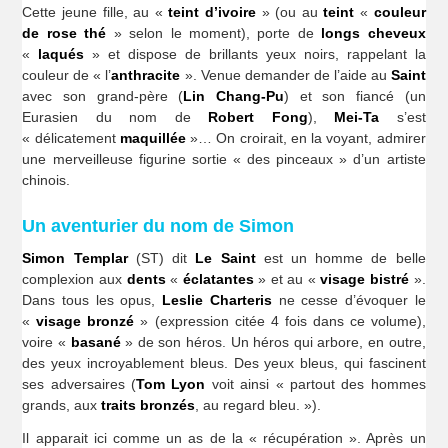
Cette jeune fille, au «
teint d’ivoire
» (ou au
teint
«
couleur
de rose thé
» selon le moment), porte de
longs cheveux
«
laqués
» et dispose de brillants yeux noirs, rappelant la
couleur de « l’
anthracite
». Venue demander de l’aide au
Saint
avec son grand-père (
Lin Chang-Pu
) et son fiancé (un
Eurasien du nom de
Robert Fong
),
Mei-Ta
s’est
« délicatement
maquillée
»… On croirait, en la voyant, admirer
une merveilleuse figurine sortie « des pinceaux » d’un artiste
chinois.
Un aventurier du nom de Simon
Simon Templar
(ST) dit
Le Saint
est un homme de belle
complexion aux
dents
«
éclatantes
» et au «
visage bistré
».
Dans tous les opus,
Leslie Charteris
ne cesse d’évoquer le
«
visage bronzé
» (expression citée 4 fois dans ce volume),
voire «
basané
» de son héros. Un héros qui arbore, en outre,
des yeux incroyablement bleus. Des yeux bleus, qui fascinent
ses adversaires (
Tom Lyon
voit ainsi « partout des hommes
grands, aux
traits bronzés
, au regard bleu. »).
Il apparait ici comme un as de la « récupération ». Après un