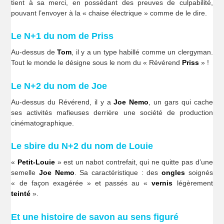
tient à sa merci, en possédant des preuves de culpabilité,
pouvant l’envoyer à la « chaise électrique » comme de le dire.
Le N+1 du nom de Priss
Au-dessus de
Tom
, il y a un type habillé comme un clergyman.
Tout le monde le désigne sous le nom du « Révérend
Priss
» !
Le N+2 du nom de Joe
Au-dessus du Révérend, il y a
Joe Nemo
, un gars qui cache
ses activités mafieuses derrière une société de production
cinématographique.
Le sbire du N+2 du nom de Louie
«
Petit-Louie
» est un nabot contrefait, qui ne quitte pas d’une
semelle
Joe Nemo
. Sa caractéristique : des
ongles
soignés
« de façon exagérée » et passés au «
vernis
légèrement
teinté
».
Et une histoire de savon au sens figuré