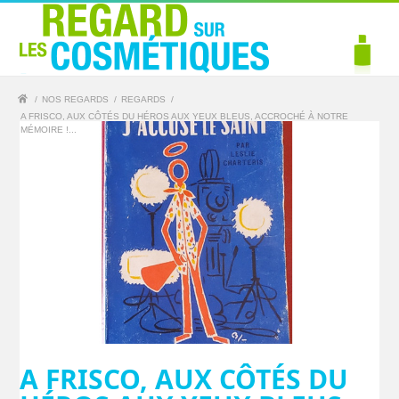
/
NOS REGARDS
/
REGARDS
/
A FRISCO, AUX CÔTÉS DU HÉROS AUX YEUX BLEUS, ACCROCHÉ À NOTRE
MÉMOIRE !...
A FRISCO, AUX CÔTÉS DU