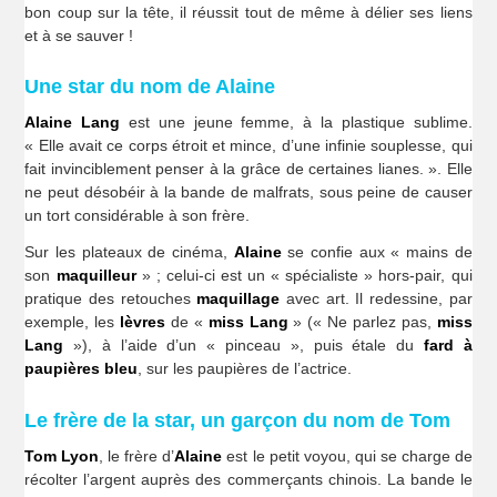
bon coup sur la tête, il réussit tout de même à délier ses liens
et à se sauver !
Une star du nom de Alaine
Alaine Lang
est une jeune femme, à la plastique sublime.
« Elle avait ce corps étroit et mince, d’une infinie souplesse, qui
fait invinciblement penser à la grâce de certaines lianes. ». Elle
ne peut désobéir à la bande de malfrats, sous peine de causer
un tort considérable à son frère.
Sur les plateaux de cinéma,
Alaine
se confie aux « mains de
son
maquilleur
» ; celui-ci est un « spécialiste » hors-pair, qui
pratique des retouches
maquillage
avec art. Il redessine, par
exemple, les
lèvres
de «
miss Lang
» (« Ne parlez pas,
miss
Lang
»), à l’aide d’un « pinceau », puis étale du
fard à
paupières bleu
, sur les paupières de l’actrice.
Le frère de la star, un garçon du nom de Tom
Tom Lyon
, le frère d’
Alaine
est le petit voyou, qui se charge de
récolter l’argent auprès des commerçants chinois. La bande le