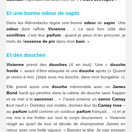
Et une bonne odeur de sapin
Dans les Adirondacks règne une bonne
odeur
de
sapin
. Une
odeur
dont raffole
Vivienne
… « Le seul bon côté des
conifères
, c’est leur
parfum
; quand je peux m’en procurer, je
mets de l’
essence
de pin
dans mon
bain
. »
Et des douches
Vivienne
prend des
douches
(4 en tout). Une «
douche
froide
», avant d’être attaquée et une
douche
après (« Quand
je revins à moi, j’étais sous ma douche, dans mon bungalow. »)
Elle prend aussi une
douche
mémorable avec un
James
Bond
hardi qui pénètre dans la cabine de douche sans frapper
et se met à la
savonner
… « J’avais entamé un
savon Camay
t
out neuf (« Dorlotez vos invités, donnez-leur du
Camay rose
–
au
parfum
subtil comme un coûteux
parfum
français… ») et je
me mis à me frotter sur tout le corps doucement. » Vivienne
réagit au quart de tour et décide de shampooiner James en
retour avec une belle vigueur. « Baissez la tête. Je vais essayer