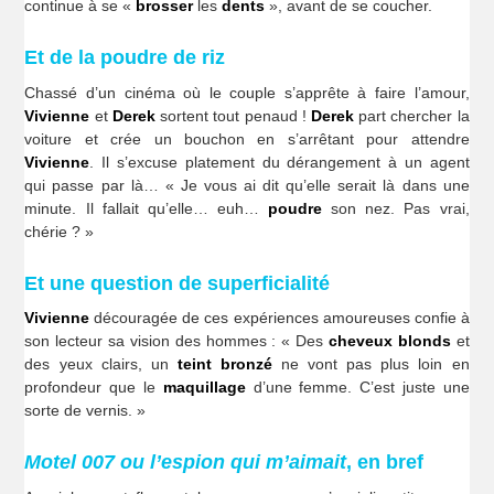
continue à se «
brosser
les
dents
», avant de se coucher.
Et de la poudre de riz
Chassé d’un cinéma où le couple s’apprête à faire l’amour,
Vivienne
et
Derek
sortent tout penaud !
Derek
part chercher la
voiture et crée un bouchon en s’arrêtant pour attendre
Vivienne
. Il s’excuse platement du dérangement à un agent
qui passe par là… « Je vous ai dit qu’elle serait là dans une
minute. Il fallait qu’elle… euh…
poudre
son nez. Pas vrai,
chérie ? »
Et une question de superficialité
Vivienne
découragée de ces expériences amoureuses confie à
son lecteur sa vision des hommes : « Des
cheveux blonds
et
des yeux clairs, un
teint bronzé
ne vont pas plus loin en
profondeur que le
maquillage
d’une femme. C’est juste une
sorte de vernis. »
Motel 007 ou l’espion qui m’aimait
, en bref