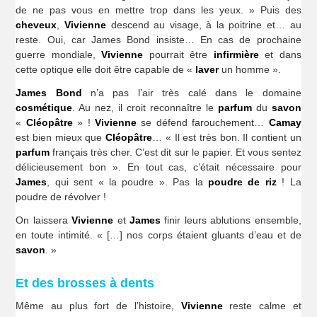
de ne pas vous en mettre trop dans les yeux. » Puis des
cheveux
,
Vivienne
descend au visage, à la poitrine et… au
reste. Oui, car James Bond insiste… En cas de prochaine
guerre mondiale,
Vivienne
pourrait être
infirmière
et dans
cette optique elle doit être capable de «
laver
un homme ».
James Bond
n’a pas l’air très calé dans le domaine
cosmétique
. Au nez, il croit reconnaître le
parfum
du
savon
«
Cléopâtre
» !
Vivienne
se défend farouchement…
Camay
est bien mieux que
Cléopâtre
… « Il est très bon. Il contient un
parfum
français très cher. C’est dit sur le papier. Et vous sentez
délicieusement bon ». En tout cas, c’était nécessaire pour
James
, qui sent « la poudre ». Pas la
poudre de riz
! La
poudre de révolver !
On laissera
Vivienne
et
James
finir leurs ablutions ensemble,
en toute intimité. « […] nos corps étaient gluants d’eau et de
savon
. »
Et des brosses à dents
Même au plus fort de l’histoire,
Vivienne
reste calme et