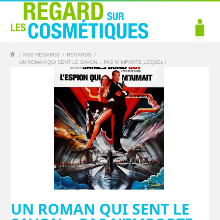
/
NOS REGARDS
/
REGARDS
/
UN ROMAN QUI SENT LE SAVON… PAS N’IMPORTE LEQUEL !
UN ROMAN QUI SENT LE