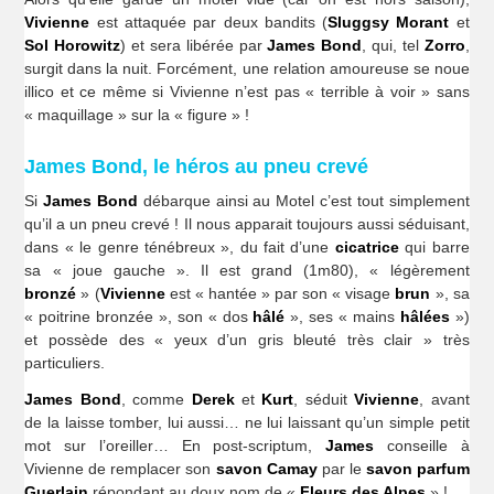
Vivienne
est attaquée par deux bandits (
Sluggsy Morant
et
Sol Horowitz
) et sera libérée par
James Bond
, qui, tel
Zorro
,
surgit dans la nuit. Forcément, une relation amoureuse se noue
illico et ce même si Vivienne n’est pas « terrible à voir » sans
« maquillage » sur la « figure » !
James Bond, le héros au pneu crevé
Si
James Bond
débarque ainsi au Motel c’est tout simplement
qu’il a un pneu crevé ! Il nous apparait toujours aussi séduisant,
dans « le genre ténébreux », du fait d’une
cicatrice
qui barre
sa « joue gauche ». Il est grand (1m80), « légèrement
bronzé
» (
Vivienne
est « hantée » par son « visage
brun
», sa
« poitrine bronzée », son « dos
hâlé
», ses « mains
hâlées
»)
et possède des « yeux d’un gris bleuté très clair » très
particuliers.
James Bond
, comme
Derek
et
Kurt
, séduit
Vivienne
, avant
de la laisse tomber, lui aussi… ne lui laissant qu’un simple petit
mot sur l’oreiller… En post-scriptum,
James
conseille à
Vivienne de remplacer son
savon Camay
par le
savon parfum
Guerlain
répondant au doux nom de «
Fleurs des Alpes
» !