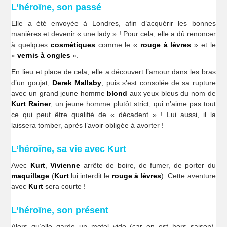
L’héroïne, son passé
Elle a été envoyée à Londres, afin d’acquérir les bonnes
manières et devenir « une lady » ! Pour cela, elle a dû renoncer
à quelques
cosmétiques
comme le «
rouge à lèvres
» et le
«
vernis à ongles
».
En lieu et place de cela, elle a découvert l’amour dans les bras
d’un goujat,
Derek Mallaby
, puis s’est consolée de sa rupture
avec un grand jeune homme
blond
aux yeux bleus du nom de
Kurt Rainer
, un jeune homme plutôt strict, qui n’aime pas tout
ce qui peut être qualifié de « décadent » ! Lui aussi, il la
laissera tomber, après l’avoir obligée à avorter !
L’héroïne, sa vie avec Kurt
Avec
Kurt
,
Vivienne
arrête de boire, de fumer, de porter du
maquillage
(
Kurt
lui interdit le
rouge à lèvres
). Cette aventure
avec
Kurt
sera courte !
L’héroïne, son présent
Alors qu’elle garde un motel vide (car on est hors saison),