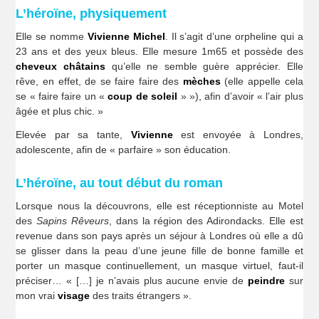
L’héroïne, physiquement
Elle se nomme
Vivienne Michel
. Il s’agit d’une orpheline qui a
23 ans et des yeux bleus. Elle mesure 1m65 et possède des
cheveux châtains
qu’elle ne semble guère apprécier. Elle
rêve, en effet, de se faire faire des
mèches
(elle appelle cela
se « faire faire un «
coup de soleil
» »), afin d’avoir « l’air plus
âgée et plus chic. »
Elevée par sa tante,
Vivienne
est envoyée à Londres,
adolescente, afin de « parfaire » son éducation.
L’héroïne, au tout début du roman
Lorsque nous la découvrons, elle est réceptionniste au Motel
des
Sapins Rêveurs
, dans la région des Adirondacks. Elle est
revenue dans son pays après un séjour à Londres où elle a dû
se glisser dans la peau d’une jeune fille de bonne famille et
porter un masque continuellement, un masque virtuel, faut-il
préciser… « […] je n’avais plus aucune envie de
peindre
sur
mon vrai
visage
des traits étrangers ».