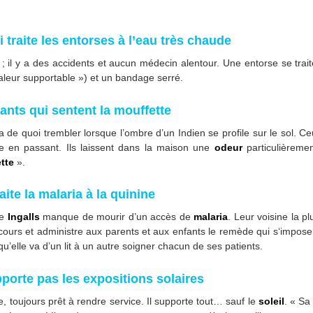
 traite les entorses à l’eau très chaude
 ; il y a des accidents et aucun médecin alentour. Une entorse se tra
aleur supportable ») et un bandage serré.
ants qui sentent la mouffette
 y a de quoi trembler lorsque l’ombre d’un Indien se profile sur le sol. Ce
 en passant. Ils laissent dans la maison une
odeur
particulièreme
tte
».
ite la malaria à la quinine
le
Ingalls
manque de mourir d’un accès de
malaria
. Leur voisine la 
cours et administre aux parents et aux enfants le remède qui s‘impo
qu’elle va d’un lit à un autre soigner chacun de ses patients.
pporte pas les expositions solaires
, toujours prêt à rendre service. Il supporte tout… sauf le
soleil
. « Sa