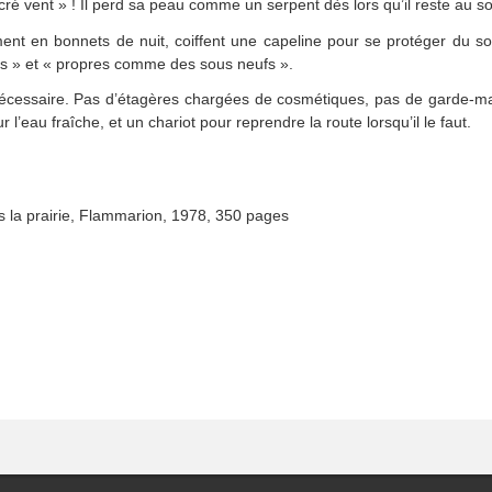
acré vent » ! Il perd sa peau comme un serpent dès lors qu’il reste au sol
orment en bonnets de nuit, coiffent une capeline pour se protéger du sol
s » et « propres comme des sous neufs ».
ict nécessaire. Pas d’étagères chargées de cosmétiques, pas de garde
r l’eau fraîche, et un chariot pour reprendre la route lorsqu’il le faut.
s la prairie, Flammarion, 1978, 350 pages