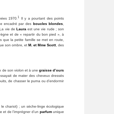
1
nées 1970.
Il y a pourtant des points
ge encadré par des
boucles blondes
,
 La vie de
Laura
est une vie rude ; son
y règne et de « repartir du bon pied », à
 que la petite famille se met en route,
que son ombre, et
M. et Mme Scott
, des
 de son violon et à une
graisse d’ours
 et essayait de mater des cheveux dressés
 puits, de chasser le puma ou d’endormir
 le chariot) ; un sèche-linge écologique
ge et de l’imprégner d’un
parfum
unique