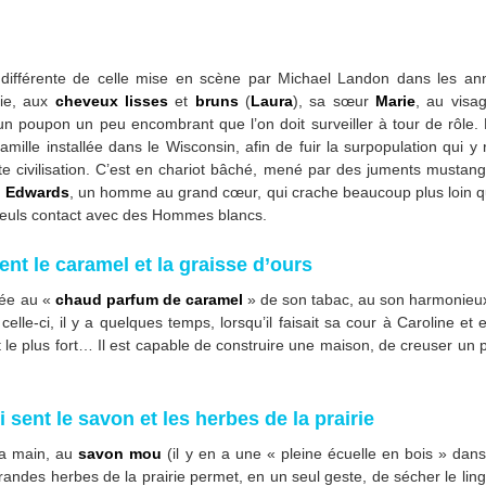
différente de celle mise en scène par Michael Landon dans les an
vie, aux
cheveux lisses
et
bruns
(
Laura
), sa sœur
Marie
, au visa
 un poupon un peu encombrant que l’on doit surveiller à tour de rôle.
famille installée dans le Wisconsin, afin de fuir la surpopulation qui 
te civilisation. C’est en chariot bâché, mené par des juments mustangs
. Edwards
, un homme au grand cœur, qui crache beaucoup plus loin 
s seuls contact avec des Hommes blancs.
ent le caramel et la graisse d’ours
iée au «
chaud parfum de caramel
» de son tabac, au son harmonieux
t celle-ci, il y a quelques temps, lorsqu’il faisait sa cour à Caroline
st le plus fort… Il est capable de construire une maison, de creuser un
 sent le savon et les herbes de la prairie
 la main, au
savon mou
(il y en a une « pleine écuelle en bois » dans
 grandes herbes de la prairie permet, en un seul geste, de sécher le lin