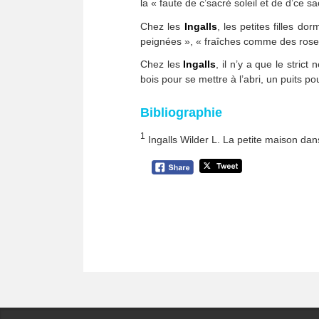
la « faute de c’sacré soleil et de d’ce s
Chez les
Ingalls
, les petites filles d
peignées », « fraîches comme des rose
Chez les
Ingalls
, il n’y a que le str
bois pour se mettre à l’abri, un puits pou
Bibliographie
1
Ingalls Wilder L. La petite maison dan