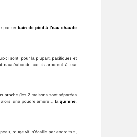
ite par un
bain de pied à l’eau chaude
ux-ci sont, pour la plupart, pacifiques et
nt nauséabonde car ils arborent à leur
plus proche (les 2 maisons sont séparées
se alors, une poudre amère… la
quinine
.
 peau, rouge vif, s’écaille par endroits »,