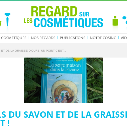
S COSMÉTIQUES
NOS REGARDS
PUBLICATIONS
NOTRE COSING
VID
ET DE LA GRAISSE D’OURS, UN POINT C’EST...
LS DU SAVON ET DE LA GRAISS
T !