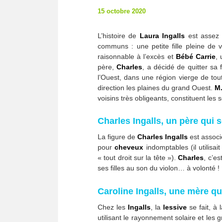
15 octobre 2020
L’histoire de
Laura Ingalls
est assez 
communs : une petite fille pleine de 
raisonnable à l’excès et
Bébé Carrie
,
père,
Charles
, a décidé de quitter sa 
l’Ouest, dans une région vierge de tou
direction les plaines du grand Ouest.
M
voisins très obligeants, constituent le
Charles Ingalls, un père qui s
La figure de
Charles Ingalls
est assoc
pour
cheveux
indomptables (il utilisai
« tout droit sur la tête »).
Charles
, c’e
ses filles au son du violon… à volonté !
Caroline Ingalls, une mère qui
Chez les
Ingalls
, la
lessive
se fait, à
utilisant le rayonnement solaire et les